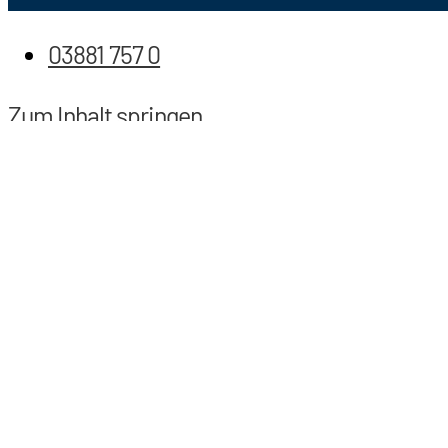
03881 757 0
Zum Inhalt springen
Werkzeugleiste öffnen
Barrierefreiheit
Text vergrößern
Tex verkleinern
Kontrast erhöhen
Farben umkehren
Lesemodus