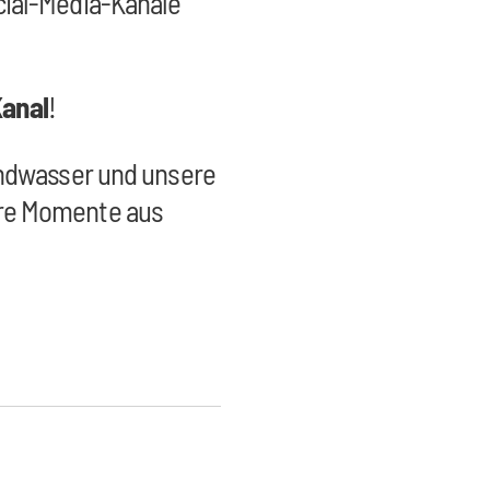
cial-Media-Kanäle
anal
!
undwasser und unsere
ere Momente aus