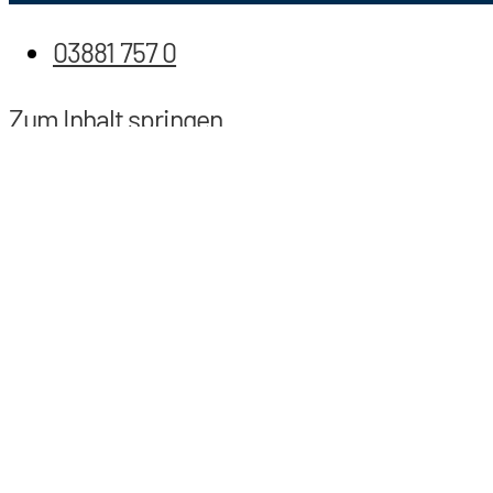
03881 757 0
Zum Inhalt springen
Werkzeugleiste öffnen
Barrierefreiheit
Text vergrößern
Tex verkleinern
Kontrast erhöhen
Farben umkehren
Lesemodus
Links hervorheben